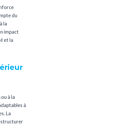
nforce
compte du
à la
un impact
é et la
érieur
n
ou à la
adaptables à
es. La
 structurer