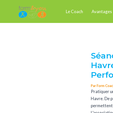
Aller
Navigation
au
des
Le Coach
Avantages
contenu
articles
Séanc
Havre
Perf
Par
Form Coa
Pratiquer 
Havre. De p
permettent 
L’associatio