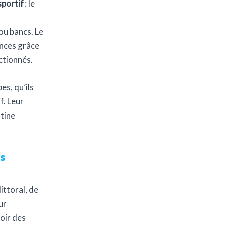
sportif
: le
ou bancs. Le
éances grâce
ctionnés.
s, qu’ils
f. Leur
utine
s
ttoral, de
ur
voir des