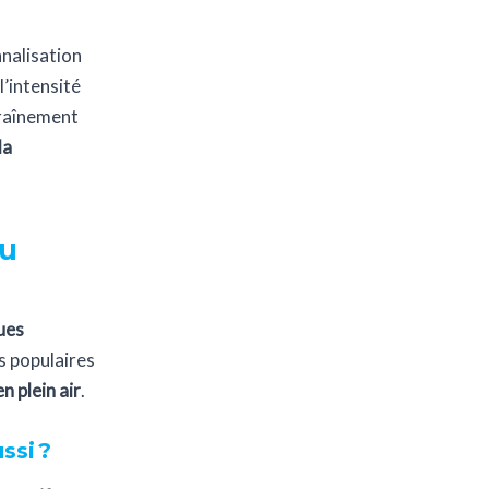
nalisation
l’intensité
traînement
la
Au
ues
ts populaires
 plein air
.
ssi ?