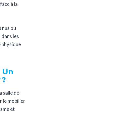
face à la
s nus ou
 dans les
e physique
s Un
 ?
a salle de
r le mobilier
isme et