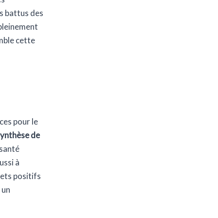
rs battus des
 pleinement
mble cette
ces pour le
ynthèse de
 santé
ussi à
ets positifs
 un