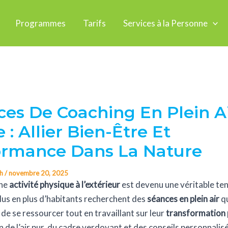
Programmes
Tarifs
Services à la Personne
es De Coaching En Plein A
 : Allier Bien-Être Et
ormance Dans La Nature
ch
/
novembre 20, 2025
une
activité physique à l’extérieur
est devenu une véritable te
lus en plus d’habitants recherchent des
séances en plein air
qu
de se ressourcer tout en travaillant sur leur
transformation 
n de l’air pur, du cadre verdoyant et des conseils personnalis