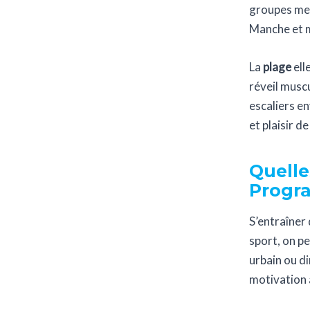
groupes men
Manche et m
La
plage
ell
réveil musc
escaliers e
et plaisir d
Quelle
Progra
S’entraîner 
sport, on pe
urbain ou d
motivation