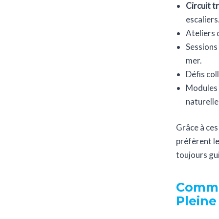
Circuit t
escaliers
Ateliers
Sessions
mer.
Défis col
Modules 
naturelle
Grâce à ces 
préfèrent l
toujours gui
Commen
Pleine