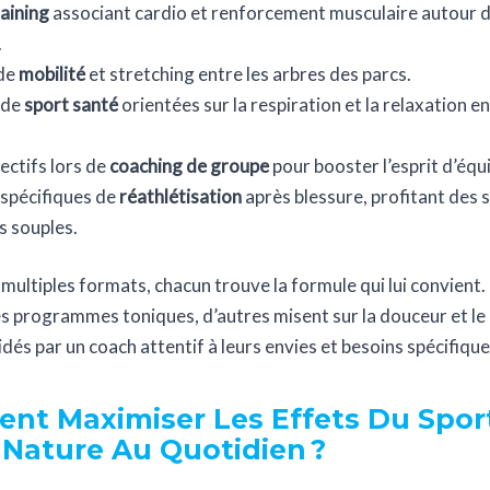
raining
associant cardio et renforcement musculaire autour 
.
 de
mobilité
et stretching entre les arbres des parcs.
 de
sport santé
orientées sur la respiration et la relaxation e
lectifs lors de
coaching de groupe
pour booster l’esprit d’équ
spécifiques de
réathlétisation
après blessure, profitant des 
s souples.
multiples formats, chacun trouve la formule qui lui convient.
es programmes toniques, d’autres misent sur la douceur et le
dés par un coach attentif à leurs envies et besoins spécifique
t Maximiser Les Effets Du Spor
 Nature Au Quotidien ?