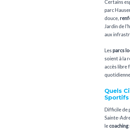
Certains es
parc Hauser 
douce,
renf
Jardin de l’
aux infrastr
Les
parcs l
soient à la 
accès libre 
quotidienne,
Quels Ci
Sportifs
Difficile de
Sainte-Adre
le
coaching 