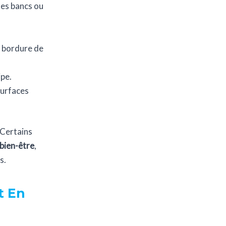
des bancs ou
n bordure de
ipe.
surfaces
 Certains
bien-être
,
s.
t En