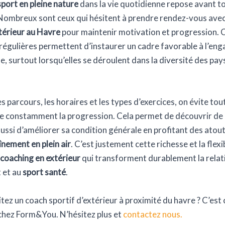
sport en pleine nature
dans la vie quotidienne repose avant to
 Nombreux sont ceux qui hésitent à prendre rendez-vous ave
xtérieur au Havre
pour maintenir motivation et progression. 
régulières permettent d’instaurer un cadre favorable à l’en
e, surtout lorsqu’elles se déroulent dans la diversité des pa
es parcours, les horaires et les types d’exercices, on évite tou
le constamment la progression. Cela permet de découvrir d
aussi d’améliorer sa condition générale en profitant des atou
înement en plein air
. C’est justement cette richesse et la flexib
coaching en extérieur
qui transforment durablement la relat
 et au
sport santé
.
ez un coach sportif d’extérieur à proximité du havre ? C’est
hez Form&You. N’hésitez plus et
contactez nous.