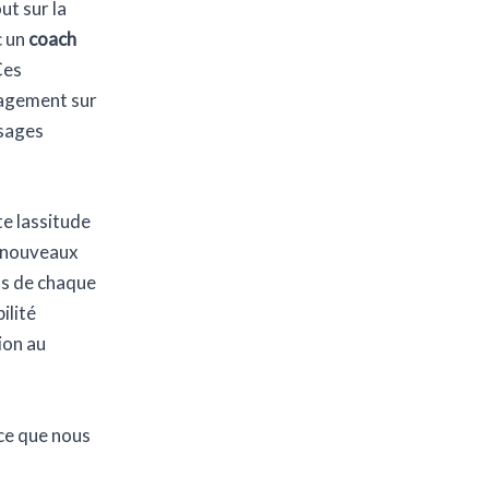
ut sur la
c un
coach
Ces
gagement sur
ysages
te lassitude
e nouveaux
ts de chaque
ilité
ion au
 ce que nous