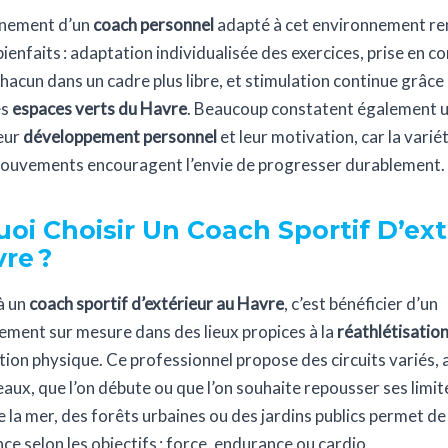
nement d’un
coach personnel
adapté à cet environnement re
ienfaits : adaptation individualisée des exercices, prise en 
acun dans un cadre plus libre, et stimulation continue grâce 
es
espaces verts du Havre
. Beaucoup constatent également 
leur
développement personnel
et leur motivation, car la variét
mouvements encouragent l’envie de progresser durablement.
oi Choisir Un Coach Sportif D’ext
re ?
à un
coach sportif d’extérieur au Havre
, c’est bénéficier d’un
ent sur mesure dans des lieux propices à la
réathlétisatio
ion physique. Ce professionnel propose des circuits variés, 
eaux, que l’on débute ou que l’on souhaite repousser ses limit
 la mer, des forêts urbaines ou des jardins publics permet de
e selon les objectifs : force, endurance ou cardio.