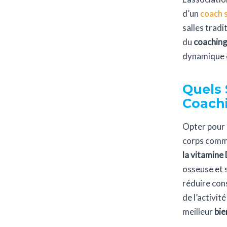
d’un
coach 
salles tradi
du
coaching 
dynamique q
Quels 
Coachi
Opter pour
corps comme 
la vitamine
osseuse et 
réduire con
de l’activit
meilleur
bie