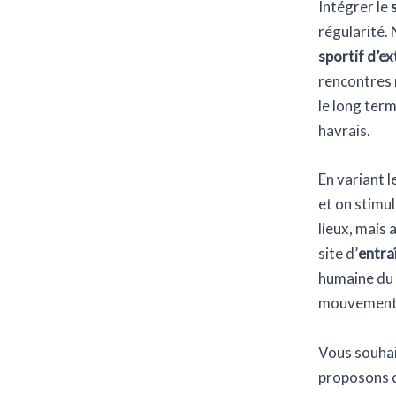
Intégrer le
régularité.
sportif d’e
rencontres 
le long term
havrais.
En variant l
et on stimu
lieux, mais 
site d’
entra
humaine du
mouvement
Vous souhait
proposons c