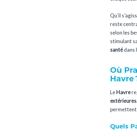
Qu’il s’agis
reste centra
selon les b
stimulant s
santé
dans l
Où Pra
Havre 
Le
Havre
re
extérieures
permettent 
Quels Pa