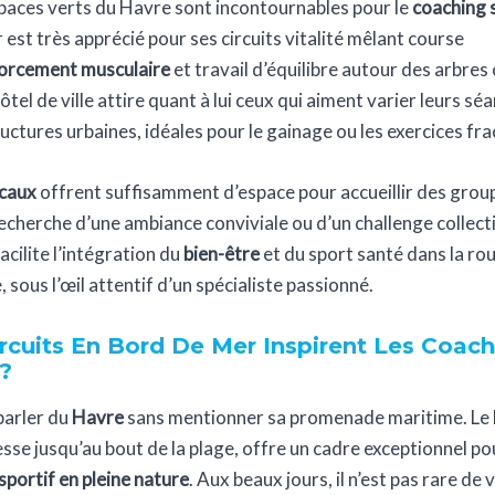
paces verts du Havre sont incontournables pour le
coaching 
est très apprécié pour ses circuits vitalité mêlant course
orcement musculaire
et travail d’équilibre autour des arbres 
hôtel de ville attire quant à lui ceux qui aiment varier leurs s
uctures urbaines, idéales pour le gainage ou les exercices fra
ocaux
offrent suffisamment d’espace pour accueillir des groupe
recherche d’une ambiance conviviale ou d’un challenge collecti
facilite l’intégration du
bien-être
et du sport santé dans la ro
 sous l’œil attentif d’un spécialiste passionné.
rcuits En Bord De Mer Inspirent Les Coach
 ?
 parler du
Havre
sans mentionner sa promenade maritime. Le li
sse jusqu’au bout de la plage, offre un cadre exceptionnel po
sportif en pleine nature
. Aux beaux jours, il n’est pas rare de 