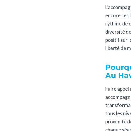
L’accompag
encore ces b
rythme de ch
diversité d
positif sur 
liberté de 
Pourqu
Au Hav
Faire appel 
accompagnem
transformat
tous les niv
proximité de
chaque séanc