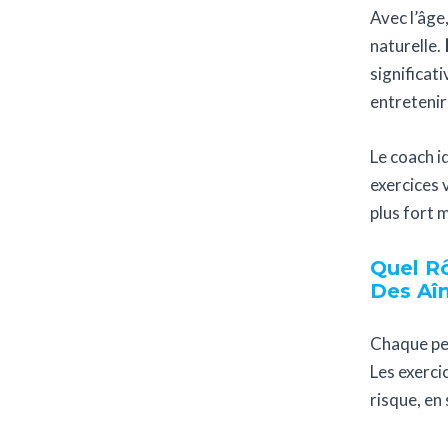
Avec l’âge
naturelle.
significat
entretenir
Le coach i
exercices 
plus fort 
Quel Rô
Des Aîn
Chaque pe
Les exercic
risque, en 