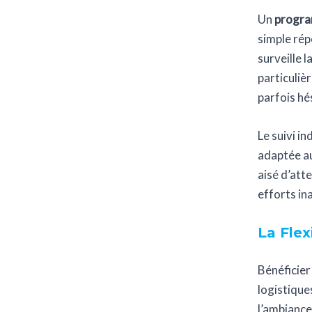
Un
progra
simple rép
surveille l
particuliè
parfois hé
Le suivi i
adaptée au
aisé d’att
efforts in
La Flex
Bénéficier
logistique
l’ambiance