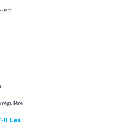
s axes
s
e régulière
Il Les