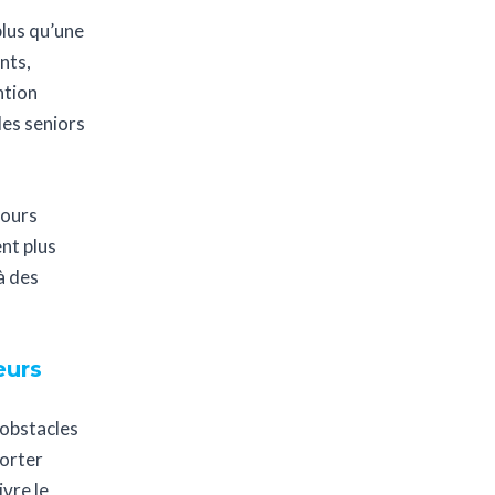
lus qu’une
nts,
ntion
les seniors
jours
nt plus
à des
eurs
 obstacles
porter
vre le