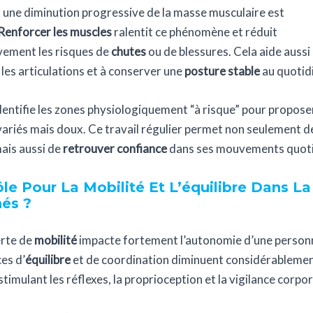
, une diminution progressive de la masse musculaire est
Renforcer les muscles
ralentit ce phénomène et réduit
ivement les risques de
chutes
ou de blessures. Cela aide aussi
 les articulations et à conserver une
posture stable
au quotid
dentifie les zones physiologiquement “à risque” pour propose
variés mais doux. Ce travail régulier permet non seulement de
mais aussi de
retrouver confiance
dans ses mouvements quoti
le Pour La Mobilité Et L’équilibre Dans La
és ?
rte de
mobilité
impacte fortement l’autonomie d’une person
es d’
équilibre
et de coordination diminuent considérablemen
stimulant les réflexes, la proprioception et la vigilance corpor