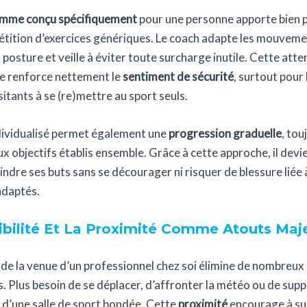
mme conçu spécifiquement
pour une personne apporte bien p
étition d’exercices génériques. Le coach adapte les mouveme
a posture et veille à éviter toute surcharge inutile. Cette atte
re renforce nettement le
sentiment de sécurité
, surtout pour 
sitants à se (re)mettre au sport seuls.
ndividualisé permet également une
progression graduelle
, tou
x objectifs établis ensemble. Grâce à cette approche, il devie
eindre ses buts sans se décourager ni risquer de blessure liée 
adaptés.
ibilité Et La Proximité Comme Atouts Maj
 de la venue d’un professionnel chez soi élimine de nombreux
s. Plus besoin de se déplacer, d’affronter la météo ou de sup
 d’une salle de sport bondée. Cette
proximité
encourage à sui