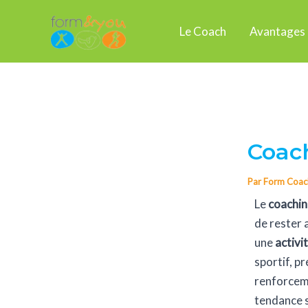
Aller
Navigation
au
des
Le Coach
Avantages
contenu
articles
Coach
Par
Form Coa
Le
coachin
de rester 
une
activi
sportif, p
renforceme
tendance s