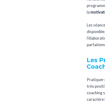
programme 
la
motivat
Les séance
disponible
l’élaborat
parfaiteme
Les P
Coach
Pratiquer
très positi
coaching s
caractère