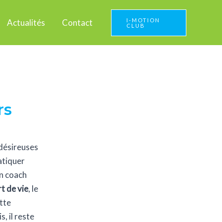
I-MOTION
Actualités
Contact
CLUB
rs
 désireuses
atiquer
un coach
t de vie
, le
tte
, il reste