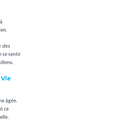
 à
ien.
r des
 se sentir
diens.
 Vie
ne âgée.
t ce
elle.