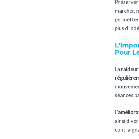
Préserver 
marcher, m
permettent
plus d’ind
L’impo
Pour Le
La raideur
régulière
mouvement,
séances par
L’
améliorat
ainsi dive
contraigna