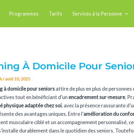
Programmes
Tarifs
Services à la Personne
ing À Domicile Pour Senio
ch
/
août 10, 2025
g à domicile pour seniors
attire de plus en plus de personnes
actives tout en bénéficiant d’un
encadrement sur-mesure
. Pr
té physique adaptée chez soi
, avec la présence rassurante d’
résente des avantages uniques. Entre l’
amélioration du confor
nt musculaire ciblé et un accompagnement personnalisé, ce
’installe durablement dans le quotidien des seniors. Toutefois