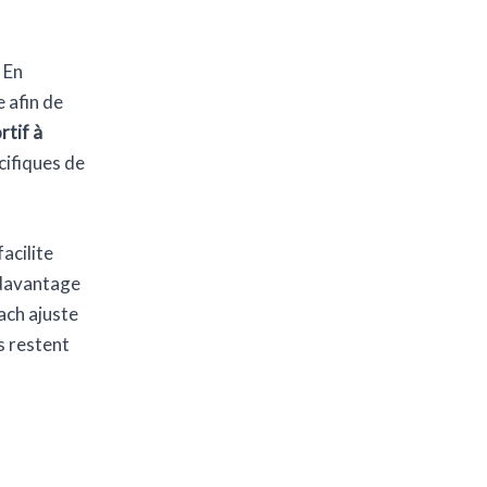
 En
 afin de
rtif à
cifiques de
acilite
 davantage
ach ajuste
s restent