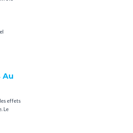
el
s Au
des effets
. Le