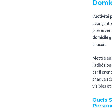
Domic
L’
activité 
avançant e
préserver
domicile
ga
chacun.
Mettre en
l’adhésion 
car il pre
chaque séa
visibles e
Quels 
Personn