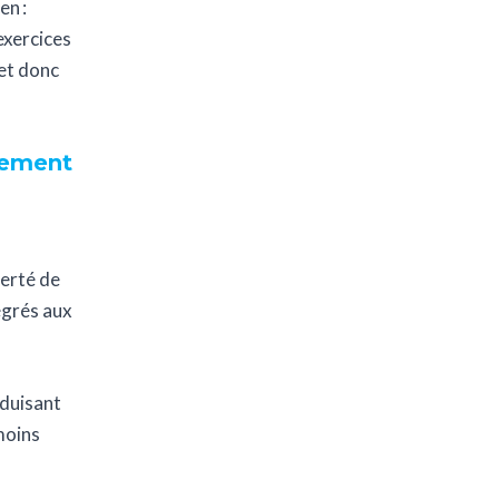
en :
exercices
et donc
sement
berté de
égrés aux
duisant
moins