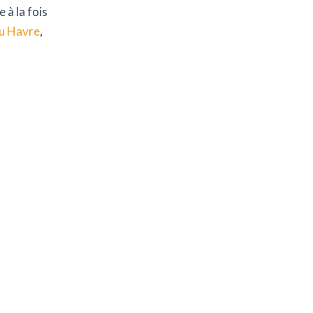
 à la fois
au Havre
,