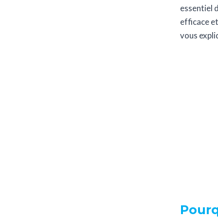
essentiel 
efficace e
vous expli
Pourq