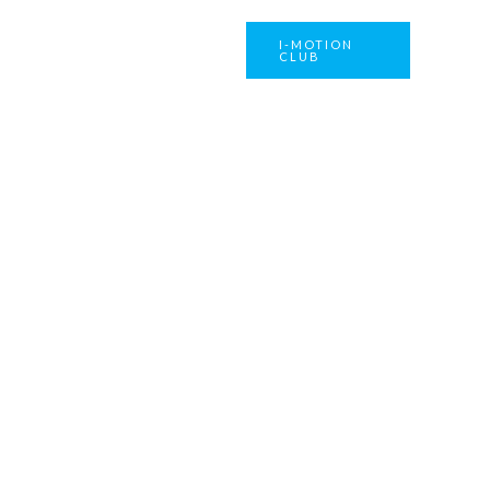
I-MOTION
Actualités
Contact
CLUB